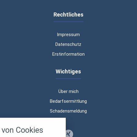
Rechtliches
Impressum
Datenschutz
Erstinformation
Wichtiges
Über mich
Bedarfsermittlung
Schadensmeldung
nstellungen
von Cookies
über alle verwendeten Cookies und
chkeit folgende Kategorien zu